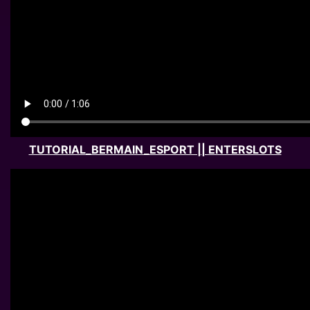
TUTORIAL_BERMAIN_ESPORT || ENTERSLOTS