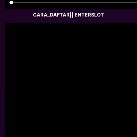
CARA_DAFTAR|| ENTERSLOT