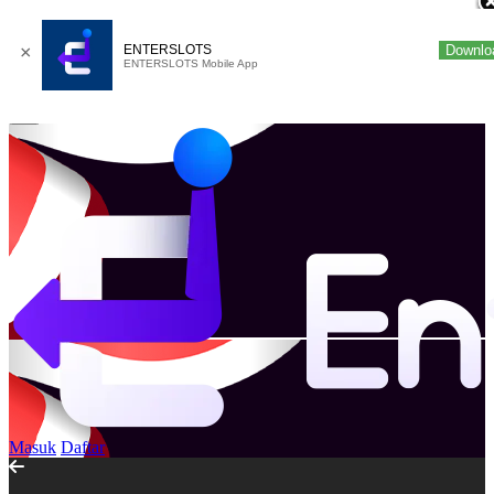
×
ENTERSLOTS
Downlo
ENTERSLOTS Mobile App
Masuk
Daftar