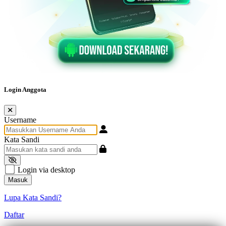
Login Anggota
Username
Kata Sandi
Login via desktop
Lupa Kata Sandi?
Daftar