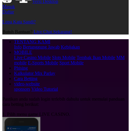
Versi Desktop
Masuk
Daftar
Lupa Kata Sandi?
Butuh Bantuan?
Live Chat Sekarang!
TENTANG KAMI
Info
Bertanggung Jawab
Kebijakan
MOBILE
Live Casino Mobile
Slots Mobile
Tembak Ikan Mobile
MM
mobile
E-Sports Mobile
Sport Mobile
Phising
Kalkulator Mix Parlay
Cara Betting
video-website
sponsors
Video Tutorial
Pastikan anda sudah login terlebih dahulu untuk memulai panduan
cara betting berikut:
1. Pilih menu game LIVE CASINO.