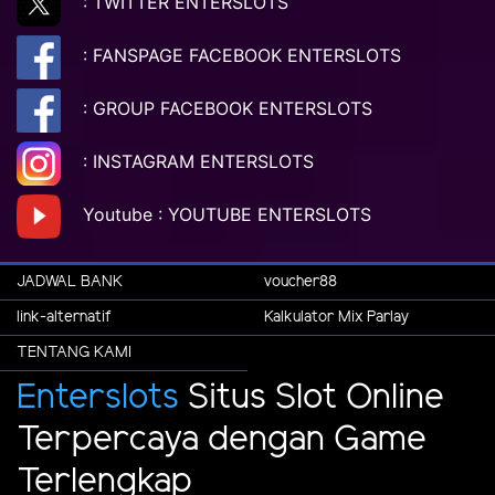
: TWITTER ENTERSLOTS
: FANSPAGE FACEBOOK ENTERSLOTS
: GROUP FACEBOOK ENTERSLOTS
: INSTAGRAM ENTERSLOTS
Youtube : YOUTUBE ENTERSLOTS
JADWAL BANK
voucher88
link-alternatif
Kalkulator Mix Parlay
TENTANG KAMI
Enterslots
Situs Slot Online
Terpercaya dengan Game
Terlengkap