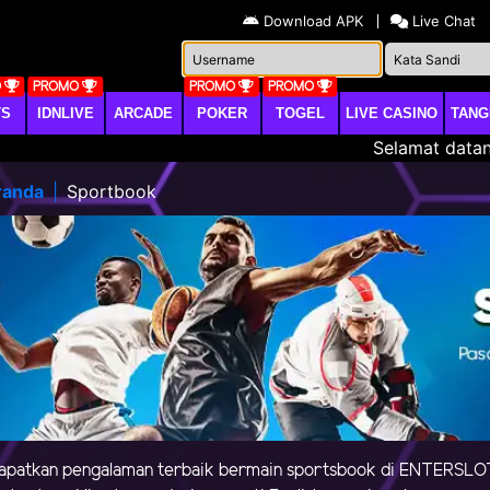
Download APK
Live Chat
O
PROMO
PROMO
PROMO
TS
IDNLIVE
ARCADE
POKER
TOGEL
LIVE CASINO
TANG
Selamat datang di ENTERSLOT
randa
Sportbook
apatkan pengalaman terbaik bermain sportsbook di ENTERSLOTS!