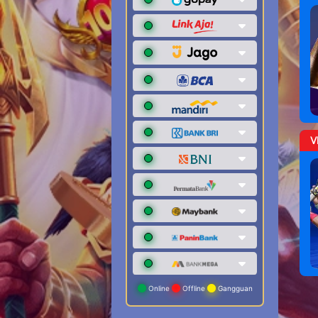
V
Online
Offline
Gangguan