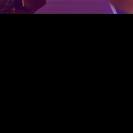
oucher88
link-alternatif
Kalkulator Mi
Lisensi
ot Online Terpercaya dengan
ercaya dengan peluang kemenangan menarik? Enterslots hadir sebagai platform