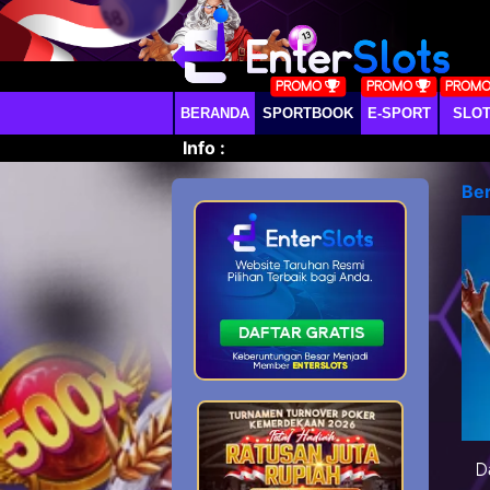
PROMO
PROMO
PROMO
PROM
BERANDA
SPORTBOOK
E-SPORT
SLO
Info :
Be
D