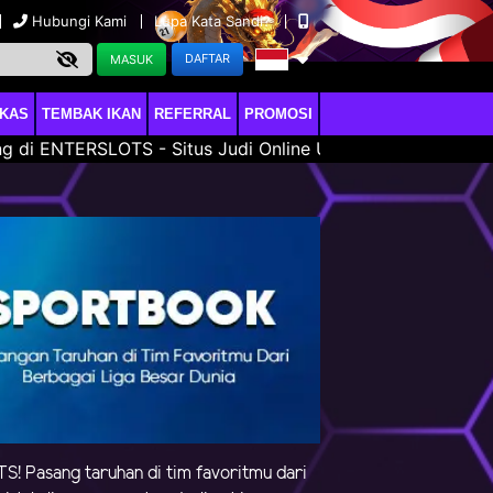
Hubungi Kami
Lupa Kata Sandi?
DAFTAR
KAS
TEMBAK IKAN
REFERRAL
PROMOSI
S - Situs Judi Online Uang Asli Terlengkap & Terpercaya 
 Pasang taruhan di tim favoritmu dari