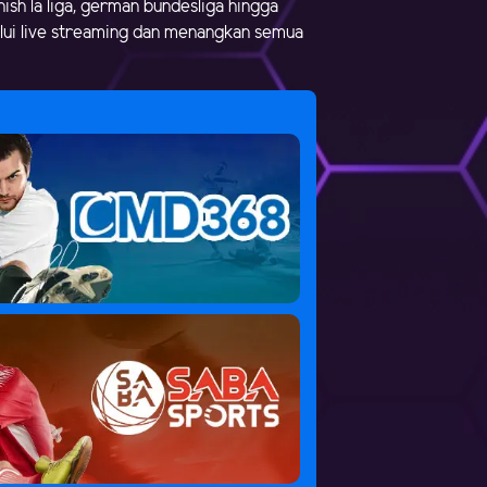
ish la liga, german bundesliga hingga
lui live streaming dan menangkan semua