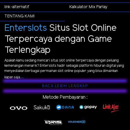
link-alternatif
Kalkulator Mix Parlay
TENTANG KAMI
Enterslots
Situs Slot Online
Terpercaya dengan Game
Terlengkap
Apakah kamu sedang mencari situs slot online terpercaya dengan peluang
kemenangan menarik? Enterslots hadir sebagai platform hiburan digital yang
menyediakan berbagai permainan slot online populer yang bisa dimainkan
...
kapan saja.
BACA LEBIH LENGKAP
Metode Pembayaran :